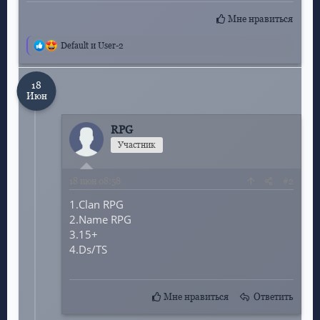
Мне нравиться
Реакции:
Default и User-2
18
Июн
RPG
Участник
18
июн 08:58
#2
1.Clan RPG
2.Name RPG
3.15+
4.Ds/TS
Мне нравиться
Ответить