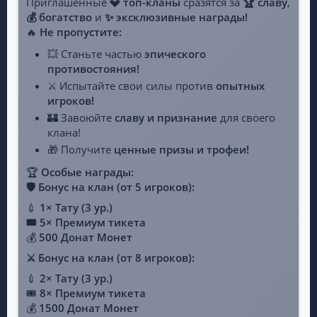
Приглашённые
💎 топ-кланы
сразятся за
🏆 славу
,
💰 богатство
и
✨ эксклюзивные награды!
🔥
Не пропустите:
💥 Станьте частью
эпического
противостояния!
⚔️ Испытайте свои силы против
опытных
игроков!
🏰 Завоюйте
славу и признание
для своего
клана!
🎁 Получите
ценные призы и трофеи!
🏆
Особые награды:
🛡️ Бонус на клан (от 5 игроков):
💉
1× Тату (3 ур.)
🎟️ 5× Премиум тикета
💰
500 Донат Монет
⚔️ Бонус на клан (от 8 игроков):
💉
2× Тату (3 ур.)
🎟️
8× Премиум тикета
💰
1500 Донат Монет