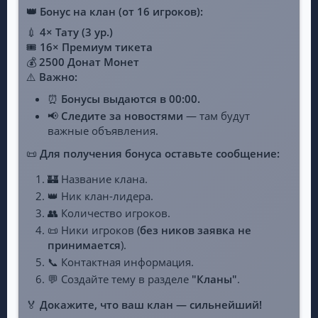
👑 Бонус на клан (от 16 игроков):
💉
4× Тату (3 ур.)
🎟️
16× Премиум тикета
💰
2500 Донат Монет
⚠️
Важно:
⏰
Бонусы выдаются в 00:00.
📢
Следите за новостями
— там будут
важные объявления.
📜
Для получения бонуса оставьте сообщение:
🏰 Название клана.
👑 Ник клан-лидера.
👥 Количество игроков.
📜 Ники игроков (
без ников заявка не
принимается
).
📞 Контактная информация.
💬 Создайте тему в разделе
"Кланы"
.
🏅
Докажите, что ваш клан — сильнейший!