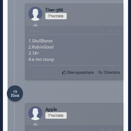
User-366
Участник
18
июн 15:14
#3
1.SkullBones
2.RobinGood
3.18+
4.в то скину
Мне нравиться
Ответить
19
Июн
Apple
Участник
19
июн 15:53
#4