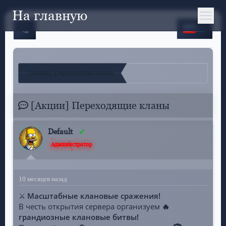
На главную
RU
[Акции] Переходящие кланы
[Акции] Переходящие кланы
Default
Администратор
10 месяцев назад
⚔️
Масштабные клановые сражения!
В честь открытия сервера организуем
🔥
грандиозные клановые битвы!