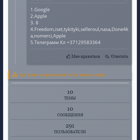
1.Google
2.Apple
3. 8
4.Freedom,iset,tykityki,selleroul,nasa,Done4k
a,nomerci,Apple
5.Телеграмм Кл
+37129583364
Мне нравиться
Ответить
Вам нужно авторизоваться что бы написать ответ
10
ТЕМЫ
10
СООБЩЕНИЯ
291
ПОЛЬЗОВАТЕЛИ