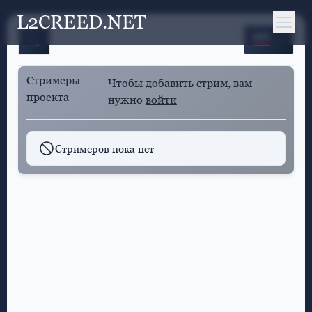
L2CREED.NET
RU
Стримеры
Чтобы добавить стрим, вам
проекта
нужно
войти
Стримеров пока нет