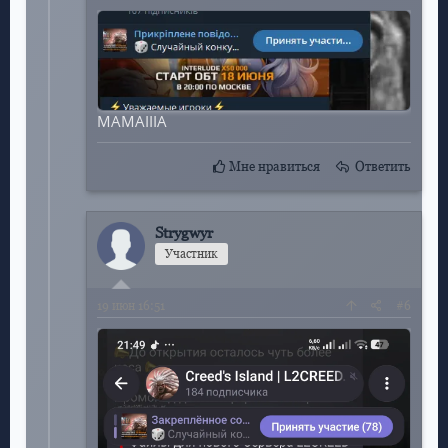
MAMAIIIA
Мне нравиться
Ответить
Strygwyr
Apple
Участник
19
июн 16:51
#6