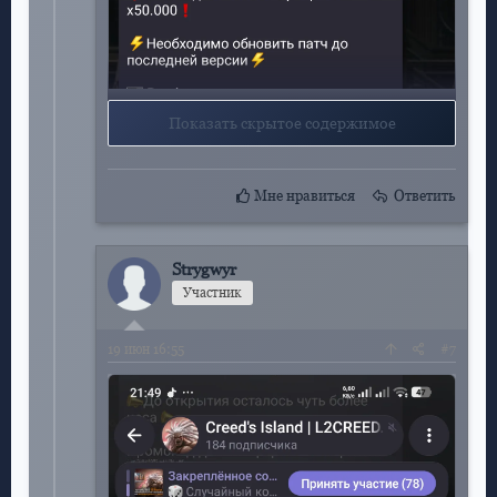
Показать скрытое содержимое
Мне нравиться
Ответить
Strygwyr
Участник
19
июн 16:55
#7