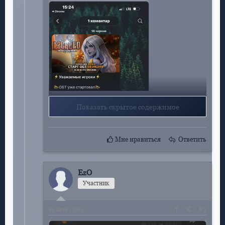
Показать скрытое содержимое
Мне нравиться
Ответить
EzO
Участник
19
июн 12:01
#3