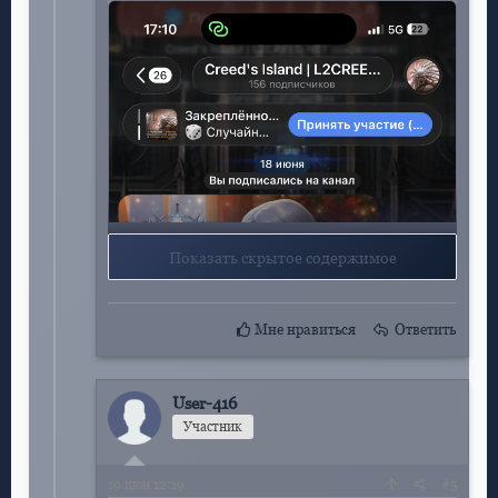
Показать скрытое содержимое
EzO
Мне нравиться
Ответить
User-416
Участник
19
июн 12:19
#5