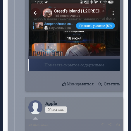
Показать скрытое содержимое
Мне нравиться
Ответить
Apple
Участник
19
июн 12:14
#4